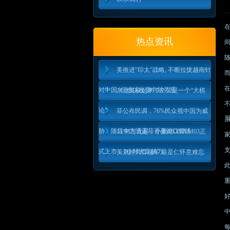
热点资讯
美推进“印太”战略, 不断拉拢越南针
对中国, 但难以改变中越关系
东北支棱起来了？又是一个“大棋
论”
菲公布民调，76%民众视中国为威
胁，随后中方透露菲香蕉进口腰斩
11.98万元起，小鹏MONA M03正
式上市，1小时大定破万
美酒好局弈端午 最是仁怀意难忘