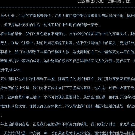
2025-06-26 07:02 点击次数：121
在当今社会，生活的节奏越来越快，许多人在忙碌中努力追求事业与家庭的平衡。这种
间，但正是这种充实的生活，构成了我们中年时代的精彩一部分。
随着年龄的增长，我们的角色也在不断变化。从年轻时的追梦者到中年的家庭支柱，我
而努力。在这个过程中，我们逐渐积累起了财富。这不仅仅是物质上的富足，更是精神
在职场上，我们逐渐积累了丰富的经验和人脉，这使得我们在工作中能够更为从容自信
不断追求进步中获取的成果。这种财富的积累不仅意味着经济实力的增强，更代表了一
展开剩余45%
家庭生活同样也在忙碌中得到了丰盈。随着孩子的成长和独立，我们开始享受家庭聚会
支持伴侣的职业发展，我们为家庭的未来打下了坚实的基础，也在这一过程中收获了无
此外，健康也是中年生活中一个不可忽视的重要财富。虽然生活忙碌，但我们开始意识
重锻炼和均衡饮食。保持良好的身体状态，不仅能让我们更好地面对生活的挑战，也让
好。
中年生活的殷实富足，正是我们在忙碌中不断努力的成果。我们收获了财富、家庭和健
每一天的忙碌都是一种充实，每一份积累都是对未来的投资。面对生活中的挑战与机遇