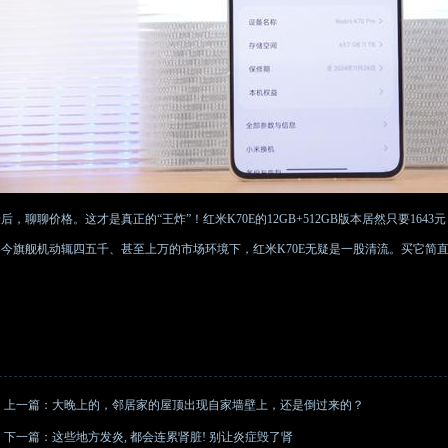
后，聊聊价格。这才是真正的“王炸”！红米K70E的12GB+512GB版本居然只要16
如今旗舰机动辄四五千、甚至上万的市场环境下，红米K70E无疑是一股清流。买它简直
上一篇：
大晚上的，邻居家的屋顶出现自家墙壁上，还是倒过来的？
下一篇：
这些地方发炎, 都会连累肾脏! 别让炎症毁了肾