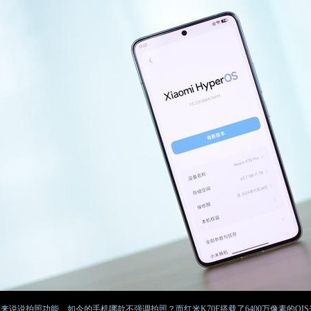
再来说说拍照功能。如今的手机哪款不强调拍照？而红米K70E搭载了6400万像素的O