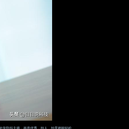
IS光学防抖主摄，画质优秀，拍人、拍景都能轻松