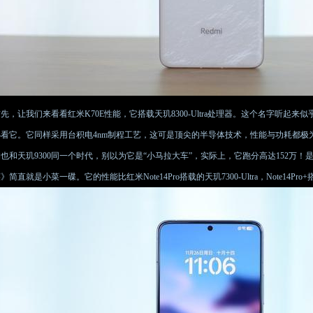
先，让我们来看看红米K70E性能，它搭载天玑8300-Ultra处理器。这个名字听起来似
小看它。它同样采用台积电4nm制程工艺，这可是顶尖的半导体技术，性能与功耗都极为
构也和天玑9300同一个时代，别以为它是“小马拉大车”，实际上，它跑分高达152万
》简直就是小菜一碟。它的性能比红米Note14Pro搭载的天玑7300-Ultra，Note14Pr