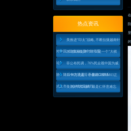
热点资讯
美推进“印太”战略, 不断拉拢越南针
的
对中国, 但难以改变中越关系
东北支棱起来了？又是一个“大棋
论”
菲公布民调，76%民众视中国为威
胁，随后中方透露菲香蕉进口腰斩
11.98万元起，小鹏MONA M03正
式上市，1小时大定破万
美酒好局弈端午 最是仁怀意难忘