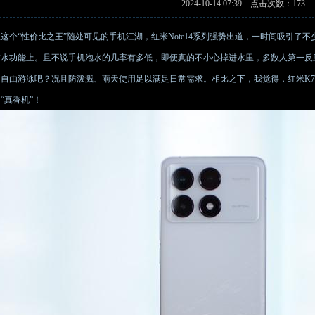
2024-10-14 07:39 点击次数：173
在这个“性价比之王”随处可见的手机江湖，红米Note14系列强势出道，一时间吸引了
防水功能上。且不说手机泡水的几率有多低，即便真的不小心掉进水里，多数人第一反
里自由游泳吧？况且防泼溅、雨天使用足以满足日常需求。相比之下，我觉得，红米K7
“真香机”！