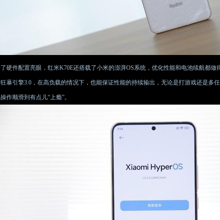
除了硬件配置亮眼，红米K70E还搭载了小米的澎湃OS系统，优化性能和电池续航都做
持狂暴引擎3.0，在高负载的情况下，也能保证性能的持续输出，无论是打游戏还是多
操作顺滑到有点儿“上瘾”。