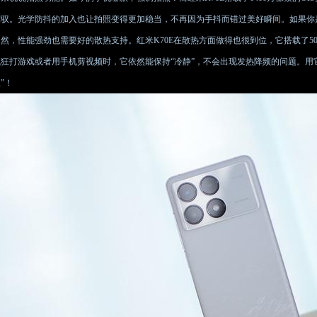
驾驭。光学防抖的加入也让拍照变得更加稳当，不再因为手抖而错过美好瞬间。如果你是
然，性能强劲也需要好的散热支持。红米K70E在散热方面做得也很到位，它搭载了50
疯狂打游戏或者用手机剪视频时，它依然能保持“冷静”，不会出现发热降频的问题。用
”！