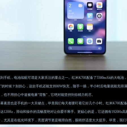
到手机，电池续航可谓是大家关注的重点之一。红米K70E配备了5500mAh的大电池
急”的时候？别担心，这款手机还能支持80W快充，随手一插，半小时后电量就能充得
天，也不用担心中途被电量“背叛”，它绝对能坚持到你精力耗尽。
屏幕素质也是手机的一大关键点，毕竟我们每天都要盯着它好几个小时。红米K70E配备
达120Hz，滑动和操作的流畅度绝对让你爱不释手。更贴心的是，它还拥有1920H
劳，尤其是在低光环境下，亮度调节更是顺滑自然，眼睛舒适度大大提升。毕竟，我们可