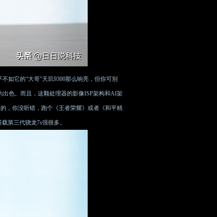
乎不如它的“大哥”天玑9300那么响亮，但你可别
出色。而且，这颗处理器的影像ISP架构和AI架
！是的，你没听错，跑个《王者荣耀》或者《和平精
o+搭载第三代骁龙7s强很多。