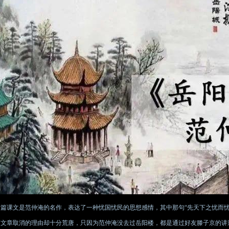
这篇课文是范仲淹的名作，表达了一种忧国忧民的思想感情，其中那句“先天下之忧而忧
篇文章取消的理由却十分荒唐，只因为范仲淹没去过岳阳楼，都是通过好友滕子京的讲