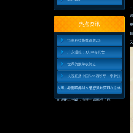
热点资讯
恒生科技指数跌超2%
广东通报：3人中毒死亡
世界的数学极简史
央视直播中国队vs西班牙！李梦扛
大旗，姚明督战，女篮冲奥运首胜
心情不好时，想想弘一法师在临终
前说的五句话，看哪句话能渡了你