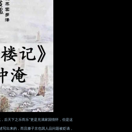
，后天下之乐而乐”更是充满家国情怀，但是这
述写出来的，而且滕子京也因人品问题被贬谪，