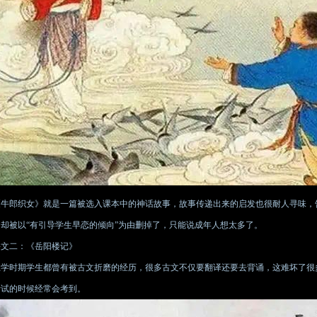
《牛郎织女》就是一篇被选入课本中的神话故事，故事传递出来的启发也很耐人寻味，
文却被以“有引导学生早恋的倾向”为由删掉了，只能说成年人想太多了。
课文二：《岳阳楼记》
上学时期学生都曾有被古文折磨的经历，很多古文不仅要翻译还要去背诵，这难坏了很
考试的时候经常会考到。