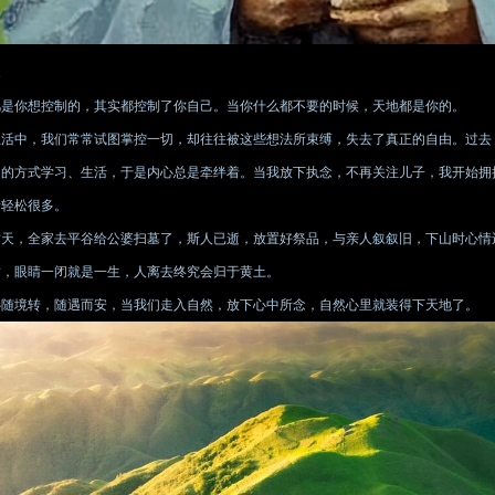
1
凡是你想控制的，其实都控制了你自己。当你什么都不要的时候，天地都是你的。
生活中，我们常常试图掌控一切，却往往被这些想法所束缚，失去了真正的自由。过去
己的方式学习、生活，于是内心总是牵绊着。当我放下执念，不再关注儿子，我开始拥
情轻松很多。
昨天，全家去平谷给公婆扫墓了，斯人已逝，放置好祭品，与亲人叙叙旧，下山时心情
暂，眼睛一闭就是一生，人离去终究会归于黄土。
心随境转，随遇而安，当我们走入自然，放下心中所念，自然心里就装得下天地了。