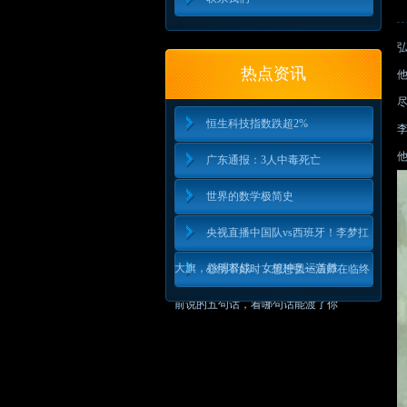
热点资讯
恒生科技指数跌超2%
广东通报：3人中毒死亡
世界的数学极简史
央视直播中国队vs西班牙！李梦扛
大旗，姚明督战，女篮冲奥运首胜
心情不好时，想想弘一法师在临终
前说的五句话，看哪句话能渡了你