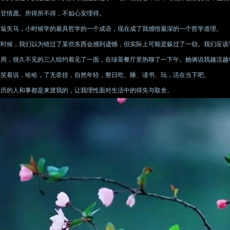
心甘情愿。所得所不得，不如心安理得。
塞翁失马，小时候学的最具哲学的一个成语，现在成了我感悟最深的一个哲学道理。
有时候，我们以为错过了某些东西会感到遗憾，但实际上可能是躲过了一劫。我们应该
上周，很久不见的三人组约着见了一面，在绿茶餐厅里热聊了一下午。她俩说我越活越
我笑着说，哈哈，了无牵挂，自然年轻，整日吃、睡、读书、玩，活在当下吧。
经历的人和事都是来渡我的，让我理性面对生活中的得失与取舍。