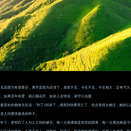
2
遇见是因为有债要还，离开是因为还清了，前世不见，今生不见，今生相欠，定有亏欠
中。如果流年有爱，就心随花开。如若人走情凉，就守心自暖。
我最喜欢的杨绛先生说：“到了100岁了，感觉到快要死亡了，也没觉得太难过，她担
这是人间爱情最美的样子。
中年了，更明白了人与人之间的缘分。每一次相遇都是前世的因果，每一次离别都是今