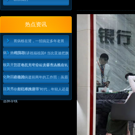
热点资讯
胃病根在肾，一招搞定多年老胃
病，效果显著
#雷军演讲祝福祖国# 当比亚迪把旗
舰店开到了米兰市中心，大疆无人机在
三星电机为可穿戴设备市场推出氧
化物固态电池
林徽因病逝前两年的工作照：虽眉
目清秀，却已难掩病容
存款利率跌进“1”时代，年轻人还是
选择存钱